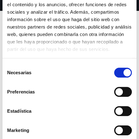
el contenido y los anuncios, ofrecer funciones de redes
sociales y analizar el tráfico. Además, compartimos
información sobre el uso que haga del sitio web con
nuestros partners de redes sociales, publicidad y análisis
web, quienes pueden combinarla con otra información
Contacto
que les haya proporcionado o que hayan recopilado a
partir del uso que haya hecho de sus servicios.
Hablemos de tu proyecto
Selección
Necesarias
Cuéntanos sobre tus productos y necesidades. Te
de
consentimiento
responderemos en menos de 24 horas con una
propuesta personalizada.
Preferencias
Estadística
Email
info@qualliance.es
Marketing
Teléfono