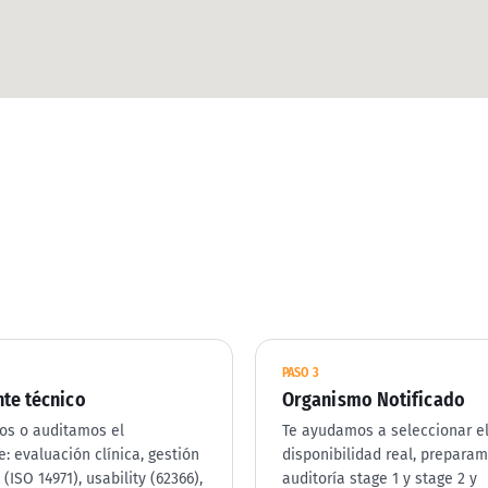
PASO
3
te técnico
Organismo Notificado
os o auditamos el
Te ayudamos a seleccionar e
: evaluación clínica, gestión
disponibilidad real, preparam
(ISO 14971), usability (62366),
auditoría stage 1 y stage 2 y