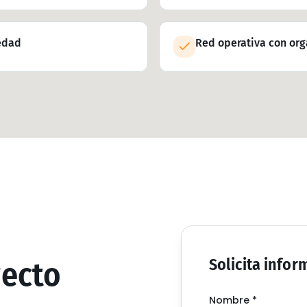
edad
Red operativa con org
yecto
Solicita infor
Nombre
*