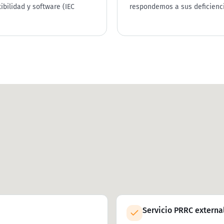
bilidad y software (IEC
respondemos a sus deficienci
Servicio PRRC extern