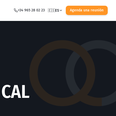
🇪🇸
ES
+34 965 28 02 23
Agenda una reunión
ICAL